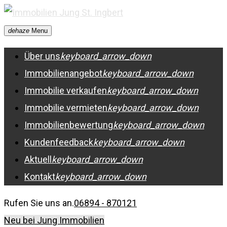
Skip
to
dehaze
Menu
content
Über uns
keyboard_arrow_down
Immobilienangebot
keyboard_arrow_down
Immobilie verkaufen
keyboard_arrow_down
Immobilie vermieten
keyboard_arrow_down
Immobilienbewertung
keyboard_arrow_down
Kundenfeedback
keyboard_arrow_down
Aktuell
keyboard_arrow_down
Kontakt
keyboard_arrow_down
Rufen Sie uns an.
06894 - 870121
Neu bei Jung Immobilien