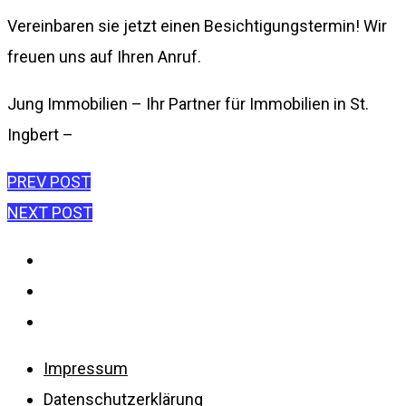
Vereinbaren sie jetzt einen Besichtigungstermin! Wir
freuen uns auf Ihren Anruf.
Jung Immobilien – Ihr Partner für Immobilien in St.
Ingbert –
Beitragsnavigation
PREV POST
NEXT POST
Impressum
Datenschutzerklärung
Disclaimer
Impressum
Datenschutzerklärung