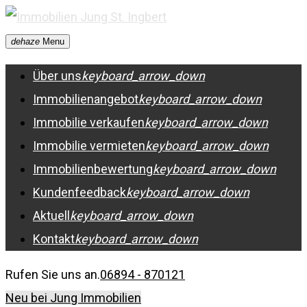
Skip
to
dehaze
Menu
content
Über uns
keyboard_arrow_down
Immobilienangebot
keyboard_arrow_down
Immobilie verkaufen
keyboard_arrow_down
Immobilie vermieten
keyboard_arrow_down
Immobilienbewertung
keyboard_arrow_down
Kundenfeedback
keyboard_arrow_down
Aktuell
keyboard_arrow_down
Kontakt
keyboard_arrow_down
Rufen Sie uns an.
06894 - 870121
Neu bei Jung Immobilien