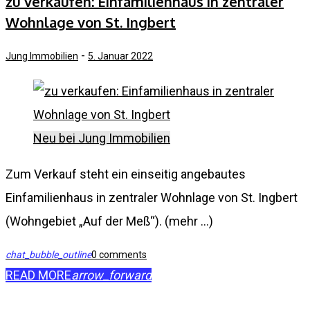
Tag:
zu verkaufen: Einfamilienhaus in zentraler
Wohnlage von St. Ingbert
5.
-
Jung Immobilien
5. Januar 2022
Januar
2022
Neu bei Jung Immobilien
Zum Verkauf steht ein einseitig angebautes
Einfamilienhaus in zentraler Wohnlage von St. Ingbert
(Wohngebiet „Auf der Meß“). (mehr …)
chat_bubble_outline
0 comments
READ MORE
arrow_forward