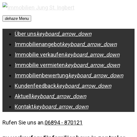
Skip
to
dehaze
Menu
content
Über uns
keyboard_arrow_down
Immobilienangebot
keyboard_arrow_down
Immobilie verkaufen
keyboard_arrow_down
Immobilie vermieten
keyboard_arrow_down
Immobilienbewertung
keyboard_arrow_down
Kundenfeedback
keyboard_arrow_down
Aktuell
keyboard_arrow_down
Kontakt
keyboard_arrow_down
Rufen Sie uns an.
06894 - 870121