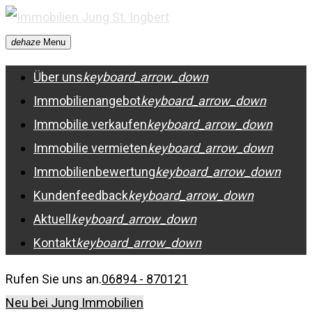
Skip
to
dehaze
Menu
content
Über uns
keyboard_arrow_down
Immobilienangebot
keyboard_arrow_down
Immobilie verkaufen
keyboard_arrow_down
Immobilie vermieten
keyboard_arrow_down
Immobilienbewertung
keyboard_arrow_down
Kundenfeedback
keyboard_arrow_down
Aktuell
keyboard_arrow_down
Kontakt
keyboard_arrow_down
Rufen Sie uns an.
06894 - 870121
Neu bei Jung Immobilien