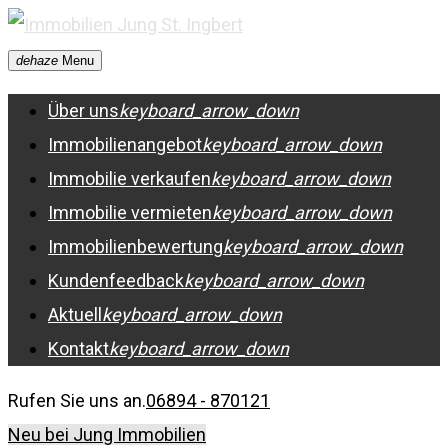
Skip
to
dehaze
Menu
content
Über uns
keyboard_arrow_down
Immobilienangebot
keyboard_arrow_down
Immobilie verkaufen
keyboard_arrow_down
Immobilie vermieten
keyboard_arrow_down
Immobilienbewertung
keyboard_arrow_down
Kundenfeedback
keyboard_arrow_down
Aktuell
keyboard_arrow_down
Kontakt
keyboard_arrow_down
Rufen Sie uns an.
06894 - 870121
Neu bei Jung Immobilien