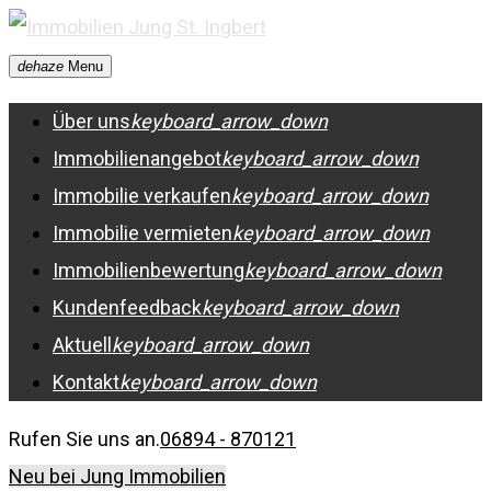
Skip
to
dehaze
Menu
content
Über uns
keyboard_arrow_down
Immobilienangebot
keyboard_arrow_down
Immobilie verkaufen
keyboard_arrow_down
Immobilie vermieten
keyboard_arrow_down
Immobilienbewertung
keyboard_arrow_down
Kundenfeedback
keyboard_arrow_down
Aktuell
keyboard_arrow_down
Kontakt
keyboard_arrow_down
Rufen Sie uns an.
06894 - 870121
Neu bei Jung Immobilien