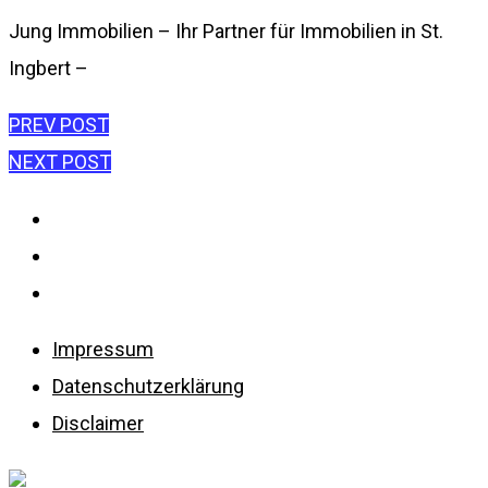
Jung Immobilien – Ihr Partner für Immobilien in St.
Ingbert –
Beitragsnavigation
PREV POST
NEXT POST
Impressum
Datenschutzerklärung
Disclaimer
Impressum
Datenschutzerklärung
Disclaimer