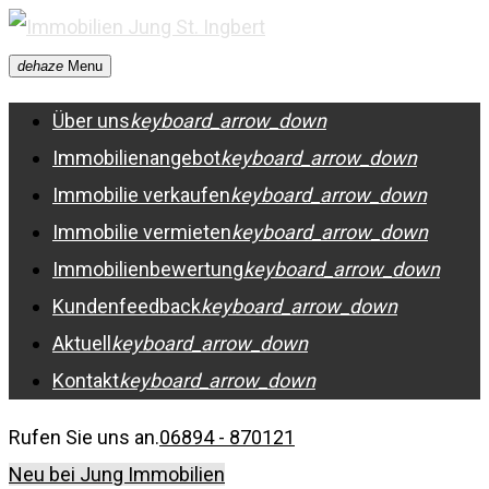
Skip
to
dehaze
Menu
content
Über uns
keyboard_arrow_down
Immobilienangebot
keyboard_arrow_down
Immobilie verkaufen
keyboard_arrow_down
Immobilie vermieten
keyboard_arrow_down
Immobilienbewertung
keyboard_arrow_down
Kundenfeedback
keyboard_arrow_down
Aktuell
keyboard_arrow_down
Kontakt
keyboard_arrow_down
Rufen Sie uns an.
06894 - 870121
Neu bei Jung Immobilien