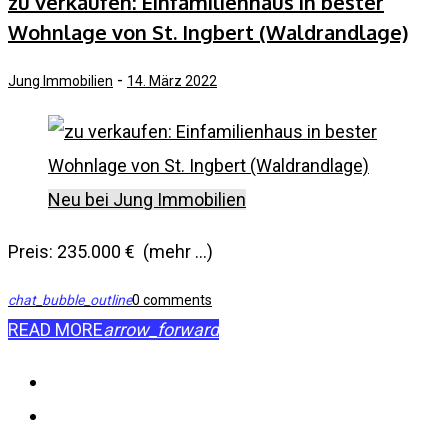
Tag:
zu verkaufen: Einfamilienhaus in bester
Wohnlage von St. Ingbert (Waldrandlage)
14.
-
Jung Immobilien
14. März 2022
März
2022
Neu bei Jung Immobilien
Preis: 235.000 € (mehr …)
chat_bubble_outline
0 comments
READ MORE
arrow_forward
Impressum
Datenschutzerklärung