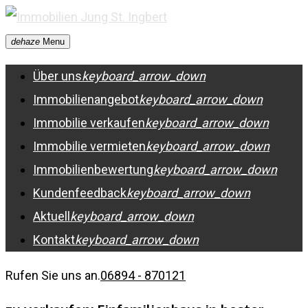
Skip
to
dehaze
Menu
content
Über uns
keyboard_arrow_down
Immobilienangebot
keyboard_arrow_down
Immobilie verkaufen
keyboard_arrow_down
Immobilie vermieten
keyboard_arrow_down
Immobilienbewertung
keyboard_arrow_down
Kundenfeedback
keyboard_arrow_down
Aktuell
keyboard_arrow_down
Kontakt
keyboard_arrow_down
Rufen Sie uns an.
06894 - 870121