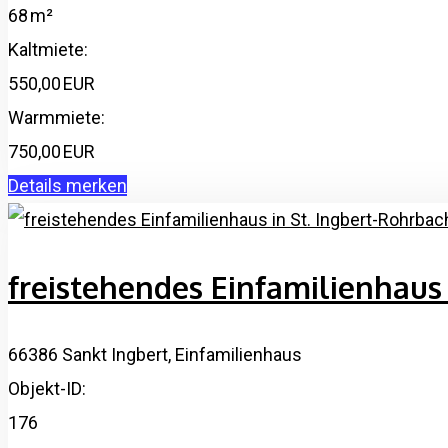
68 m²
Kaltmiete:
550,00 EUR
Warmmiete:
750,00 EUR
Details
merken
freistehendes Einfamilienhaus 
66386 Sankt Ingbert, Einfamilienhaus
Objekt-ID:
176