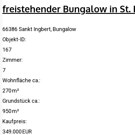
freistehender Bungalow in St.
66386 Sankt Ingbert, Bungalow
Objekt-ID:
167
Zimmer:
7
Wohnfläche ca.:
270 m²
Grund­stück ca.:
950 m²
Kaufpreis:
349.000 EUR