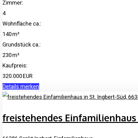
Zimmer:
4
Wohnfläche ca.:
140 m²
Grund­stück ca.:
230 m²
Kaufpreis:
320.000 EUR
Details
merken
freistehendes Einfamilienhaus 