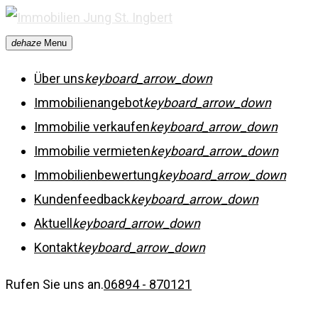
Skip
to
dehaze
Menu
content
Über uns
keyboard_arrow_down
Immobilienangebot
keyboard_arrow_down
Immobilie verkaufen
keyboard_arrow_down
Immobilie vermieten
keyboard_arrow_down
Immobilienbewertung
keyboard_arrow_down
Kundenfeedback
keyboard_arrow_down
Aktuell
keyboard_arrow_down
Kontakt
keyboard_arrow_down
Rufen Sie uns an.
06894 - 870121