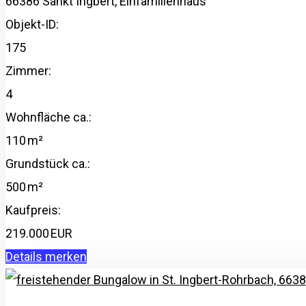
66386 Sankt Ingbert, Einfamilienhaus
Objekt-ID:
175
Zimmer:
4
Wohnfläche ca.:
110 m²
Grund­stück ca.:
500 m²
Kaufpreis:
219.000 EUR
Details
merken