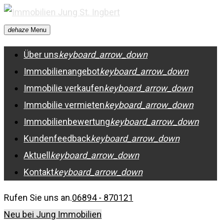
Skip
to
dehaze
Menu
content
Über uns
keyboard_arrow_down
Immobilienangebot
keyboard_arrow_down
Immobilie verkaufen
keyboard_arrow_down
Immobilie vermieten
keyboard_arrow_down
Immobilienbewertung
keyboard_arrow_down
Kundenfeedback
keyboard_arrow_down
Aktuell
keyboard_arrow_down
Kontakt
keyboard_arrow_down
Rufen Sie uns an.
06894 - 870121
Neu bei Jung Immobilien