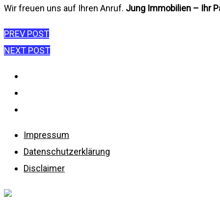
Wir freuen uns auf Ihren Anruf.
Jung Immobilien – Ihr P
Beitragsnavigatio
PREV POST
NEXT POST
Impressum
Datenschutzerklärung
Disclaimer
Impressum
Datenschutzerklärung
Disclaimer