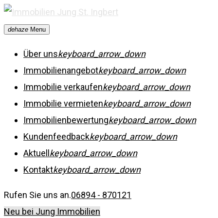
Skip
to
dehaze
Menu
content
Über uns
keyboard_arrow_down
Immobilienangebot
keyboard_arrow_down
Immobilie verkaufen
keyboard_arrow_down
Immobilie vermieten
keyboard_arrow_down
Immobilienbewertung
keyboard_arrow_down
Kundenfeedback
keyboard_arrow_down
Aktuell
keyboard_arrow_down
Kontakt
keyboard_arrow_down
Rufen Sie uns an.
06894 - 870121
Neu bei Jung Immobilien