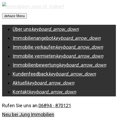
Skip
to
dehaze
Menu
content
Über uns
keyboard_arrow_down
Immobilienangebot
keyboard_arrow_down
Immobilie verkaufen
keyboard_arrow_down
Immobilie vermieten
keyboard_arrow_down
Immobilienbewertung
keyboard_arrow_down
Kundenfeedback
keyboard_arrow_down
Aktuell
keyboard_arrow_down
Kontakt
keyboard_arrow_down
Rufen Sie uns an.
06894 - 870121
Neu bei Jung Immobilien