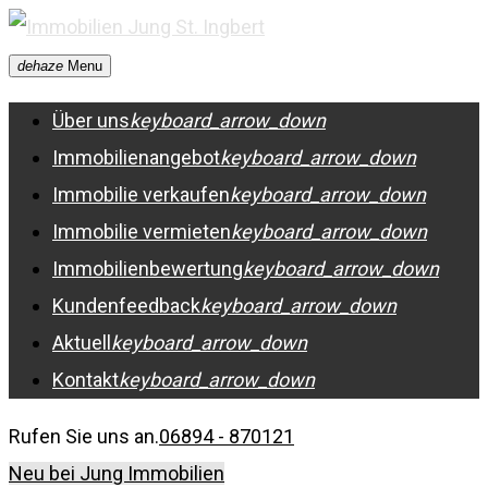
Skip
to
dehaze
Menu
content
Über uns
keyboard_arrow_down
Immobilienangebot
keyboard_arrow_down
Immobilie verkaufen
keyboard_arrow_down
Immobilie vermieten
keyboard_arrow_down
Immobilienbewertung
keyboard_arrow_down
Kundenfeedback
keyboard_arrow_down
Aktuell
keyboard_arrow_down
Kontakt
keyboard_arrow_down
Rufen Sie uns an.
06894 - 870121
Neu bei Jung Immobilien