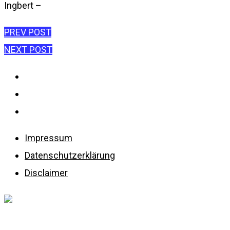
Ingbert –
Beitragsnavigation
PREV POST
NEXT POST
Impressum
Datenschutzerklärung
Disclaimer
Impressum
Datenschutzerklärung
Disclaimer