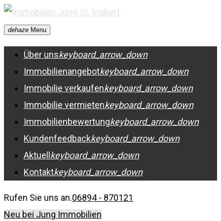
Skip
to
dehaze
Menu
content
Über uns
keyboard_arrow_down
Immobilienangebot
keyboard_arrow_down
Immobilie verkaufen
keyboard_arrow_down
Immobilie vermieten
keyboard_arrow_down
Immobilienbewertung
keyboard_arrow_down
Kundenfeedback
keyboard_arrow_down
Aktuell
keyboard_arrow_down
Kontakt
keyboard_arrow_down
Rufen Sie uns an.
06894 - 870121
Neu bei Jung Immobilien