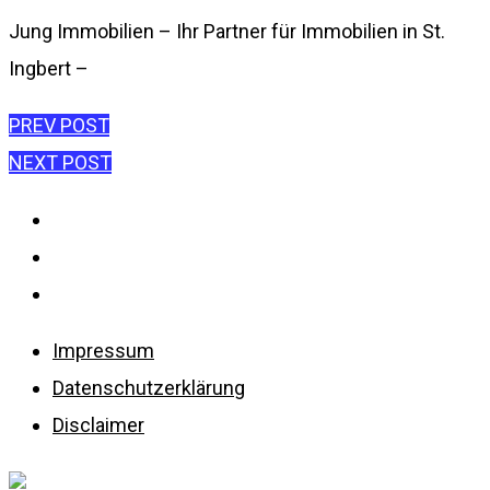
Jung Immobilien – Ihr Partner für Immobilien in St.
Ingbert –
Beitragsnavigation
PREV POST
NEXT POST
Impressum
Datenschutzerklärung
Disclaimer
Impressum
Datenschutzerklärung
Disclaimer