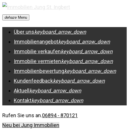
Skip
to
dehaze
Menu
content
Über uns
keyboard_arrow_down
Immobilienangebot
keyboard_arrow_down
Immobilie verkaufen
keyboard_arrow_down
Immobilie vermieten
keyboard_arrow_down
Immobilienbewertung
keyboard_arrow_down
Kundenfeedback
keyboard_arrow_down
Aktuell
keyboard_arrow_down
Kontakt
keyboard_arrow_down
Rufen Sie uns an.
06894 - 870121
Neu bei Jung Immobilien