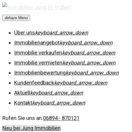
Skip
to
dehaze
Menu
content
Über uns
keyboard_arrow_down
Immobilienangebot
keyboard_arrow_down
Immobilie verkaufen
keyboard_arrow_down
Immobilie vermieten
keyboard_arrow_down
Immobilienbewertung
keyboard_arrow_down
Kundenfeedback
keyboard_arrow_down
Aktuell
keyboard_arrow_down
Kontakt
keyboard_arrow_down
Rufen Sie uns an.
06894 - 870121
Neu bei Jung Immobilien