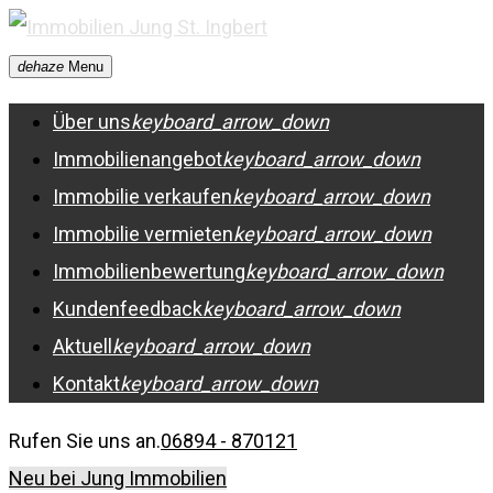
Skip
to
dehaze
Menu
content
Über uns
keyboard_arrow_down
Immobilienangebot
keyboard_arrow_down
Immobilie verkaufen
keyboard_arrow_down
Immobilie vermieten
keyboard_arrow_down
Immobilienbewertung
keyboard_arrow_down
Kundenfeedback
keyboard_arrow_down
Aktuell
keyboard_arrow_down
Kontakt
keyboard_arrow_down
Rufen Sie uns an.
06894 - 870121
Neu bei Jung Immobilien