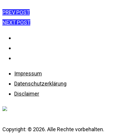
Beitragsnavigatio
PREV POST
NEXT POST
Impressum
Datenschutzerklärung
Disclaimer
Impressum
Datenschutzerklärung
Disclaimer
Copyright: © 2026. Alle Rechte vorbehalten.