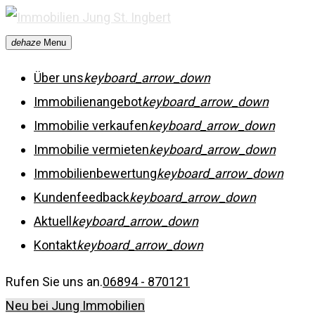
Skip
to
dehaze
Menu
content
Über uns
keyboard_arrow_down
Immobilienangebot
keyboard_arrow_down
Immobilie verkaufen
keyboard_arrow_down
Immobilie vermieten
keyboard_arrow_down
Immobilienbewertung
keyboard_arrow_down
Kundenfeedback
keyboard_arrow_down
Aktuell
keyboard_arrow_down
Kontakt
keyboard_arrow_down
Rufen Sie uns an.
06894 - 870121
Neu bei Jung Immobilien