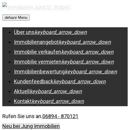
Skip
to
dehaze
Menu
content
Über uns
keyboard_arrow_down
Immobilienangebot
keyboard_arrow_down
Immobilie verkaufen
keyboard_arrow_down
Immobilie vermieten
keyboard_arrow_down
Immobilienbewertung
keyboard_arrow_down
Kundenfeedback
keyboard_arrow_down
Aktuell
keyboard_arrow_down
Kontakt
keyboard_arrow_down
Rufen Sie uns an.
06894 - 870121
Neu bei Jung Immobilien