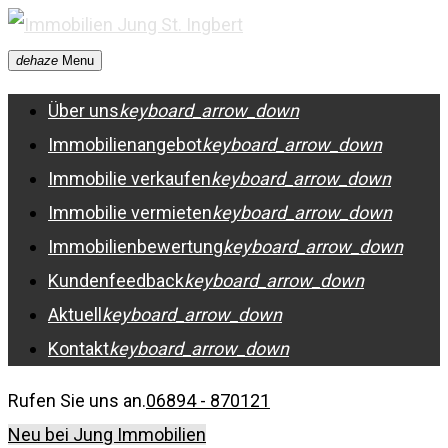
Skip
to
dehaze
Menu
content
Über uns
keyboard_arrow_down
Immobilienangebot
keyboard_arrow_down
Immobilie verkaufen
keyboard_arrow_down
Immobilie vermieten
keyboard_arrow_down
Immobilienbewertung
keyboard_arrow_down
Kundenfeedback
keyboard_arrow_down
Aktuell
keyboard_arrow_down
Kontakt
keyboard_arrow_down
Rufen Sie uns an.
06894 - 870121
Neu bei Jung Immobilien