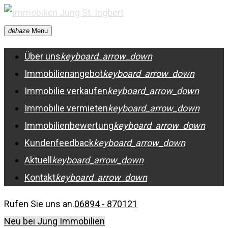
Skip
to
dehaze
Menu
content
Über uns
keyboard_arrow_down
Immobilienangebot
keyboard_arrow_down
Immobilie verkaufen
keyboard_arrow_down
Immobilie vermieten
keyboard_arrow_down
Immobilienbewertung
keyboard_arrow_down
Kundenfeedback
keyboard_arrow_down
Aktuell
keyboard_arrow_down
Kontakt
keyboard_arrow_down
Rufen Sie uns an.
06894 - 870121
Neu bei Jung Immobilien