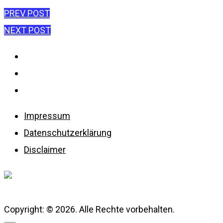
Beitragsnavigatio
PREV POST
NEXT POST
Impressum
Datenschutzerklärung
Disclaimer
Impressum
Datenschutzerklärung
Disclaimer
Copyright: © 2026. Alle Rechte vorbehalten.