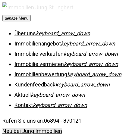
Skip
to
dehaze
Menu
content
Über uns
keyboard_arrow_down
Immobilienangebot
keyboard_arrow_down
Immobilie verkaufen
keyboard_arrow_down
Immobilie vermieten
keyboard_arrow_down
Immobilienbewertung
keyboard_arrow_down
Kundenfeedback
keyboard_arrow_down
Aktuell
keyboard_arrow_down
Kontakt
keyboard_arrow_down
Rufen Sie uns an.
06894 - 870121
Neu bei Jung Immobilien